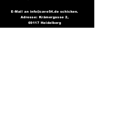
E-Mail an
info@cave54.de
schicken.
Adresse: Krämergasse 2,
69117 Heidelberg
WEITERFEIERN?
FOLGE UNS AUF
SOCIAL MEDIA..
..und bleibe immer auf dem
Laufenden über unsere
Partys!
Cave 54: Der Ort, an
dem die Nacht zum Tag wird -
sei bereit zu tanzen!
AGB
Impressum
Cookies
Datenschutz