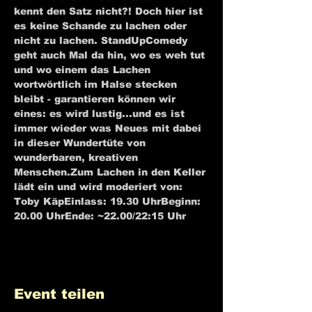
kennt den Satz nicht?! Doch hier ist 
es keine Schande zu lachen oder 
nicht zu lachen. StandUpComedy 
geht auch Mal da hin, wo es weh tut 
und wo einem das Lachen 
wortwörtlich im Halse stecken 
bleibt - garantieren können wir 
eines: es wird lustig...und es ist 
immer wieder was Neues mit dabei 
in dieser Wundertüte von 
wunderbaren, kreativen 
Menschen.Zum Lachen in den Keller 
lädt ein und wird moderiert von: 
Toby KäpEinlass: 19.30 UhrBeginn: 
20.00 UhrEnde: ~22.00/22:15 Uhr
Event teilen