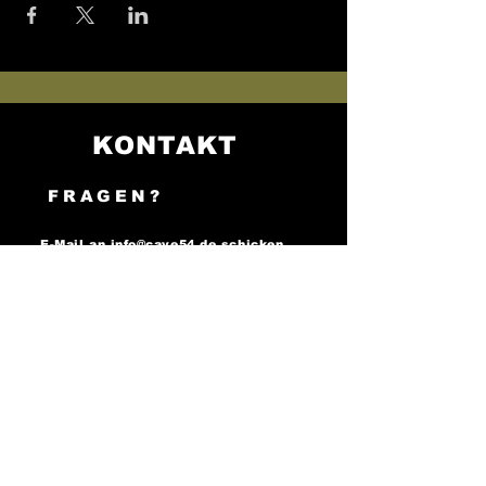
KONTAKT
FRAGEN?
E-Mail an
info@cave54.de
schicken.
Adresse: Krämergasse 2,
69117 Heidelberg
WEITERFEIERN?
FOLGE UNS AUF
SOCIAL MEDIA..