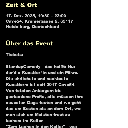
Zeit & Ort
17. Dez. 2025, 19:30 – 22:00
Cave54, Krämergasse 2, 69117
Heidelberg, Deutschland
Über das Event
Tickets: 
C🎫⬅️omedy mit Handikäp
StandupComedy - das heißt: Nur 
der/die Künstler*in und ein Mikro. 
Die ehrlichste und nackteste 
Kunstform ist seit 2017 Cave54.
Von totalen Anfängern bis 
gestandene Profis, alle müssen ihre 
neuesten Gags testen und wo geht 
das am Besten als an dem Ort, wo 
man sich am Meisten traut zu 
lachen: im Keller.
"Zum Lachen in den Keller" - wer 