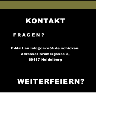
KONTAKT
FRAGEN?
E-Mail an
info@cave54.de
schicken.
Adresse: Krämergasse 2,
69117 Heidelberg
WEITERFEIERN?
FOLGE UNS AUF
SOCIAL MEDIA..
..und bleibe immer auf dem
Laufenden über unsere
Partys!
Cave 54: Der Ort, an