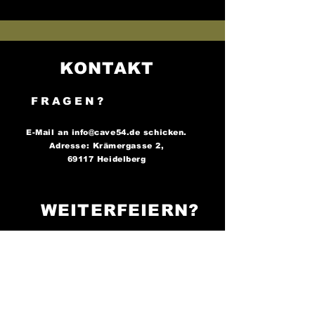
KONTAKT
FRAGEN?
E-Mail an
info@cave54.de
schicken.
Adresse: Krämergasse 2,
69117 Heidelberg
WEITERFEIERN?
FOLGE UNS AUF
SOCIAL MEDIA..
..und bleibe immer auf dem