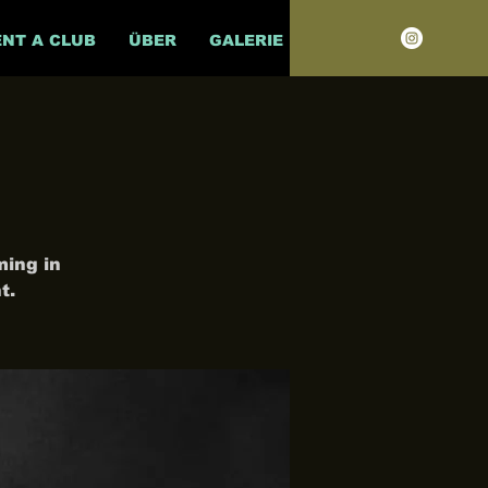
ENT A CLUB
ÜBER
GALERIE
ming in
t.