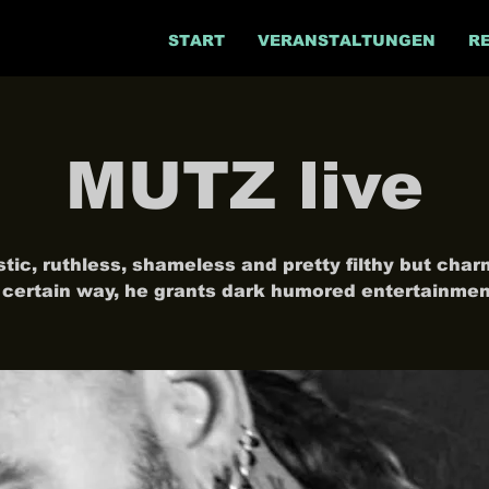
START
VERANSTALTUNGEN
R
MUTZ live
tic, ruthless, shameless and pretty filthy but char
 certain way, he grants dark humored entertainmen