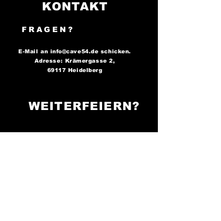
KONTAKT
FRAGEN?
E-Mail an
info@cave54.de
schicken.
Adresse: Krämergasse 2,
69117 Heidelberg
WEITERFEIERN?
FOLGE UNS AUF
SOCIAL MEDIA..
..und bleibe immer auf dem
Laufenden über unsere
Partys!
Cave 54: Der Ort, an
dem die Nacht zum Tag wird -
sei bereit zu tanzen!