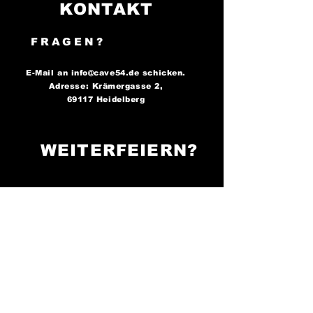
KONTAKT
FRAGEN?
E-Mail an
info@cave54.de
schicken.
Adresse: Krämergasse 2,
69117 Heidelberg
WEITERFEIERN?
FOLGE UNS AUF
SOCIAL MEDIA..
..und bleibe immer auf dem
Laufenden über unsere
Partys!
Cave 54: Der Ort, an
dem die Nacht zum Tag wird -
sei bereit zu tanzen!