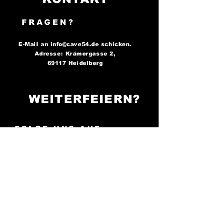
FRAGEN?
E-Mail an
info@cave54.de
schicken.
Adresse: Krämergasse 2,
69117 Heidelberg
WEITERFEIERN?
FOLGE UNS AUF
SOCIAL MEDIA..
..und bleibe immer auf dem
Laufenden über unsere
Partys!
Cave 54: Der Ort, an
dem die Nacht zum Tag wird -
sei bereit zu tanzen!