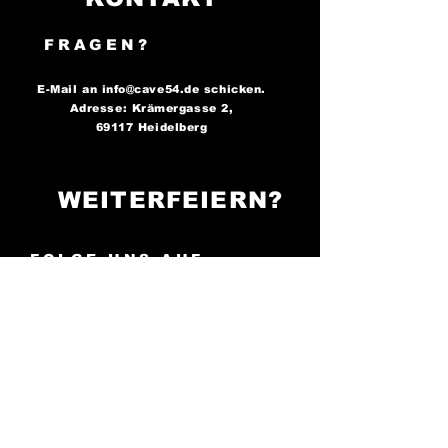
FRAGEN?
E-Mail an
info@cave54.de
schicken.
Adresse: Krämergasse 2,
69117 Heidelberg
WEITERFEIERN?
FOLGE UNS AUF
SOCIAL MEDIA..
..und bleibe immer auf dem
Laufenden über unsere
Partys!
Cave 54: Der Ort, an
dem die Nacht zum Tag wird -
sei bereit zu tanzen!