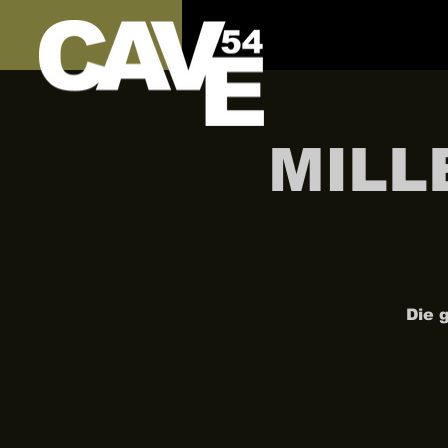
MILL
Die 