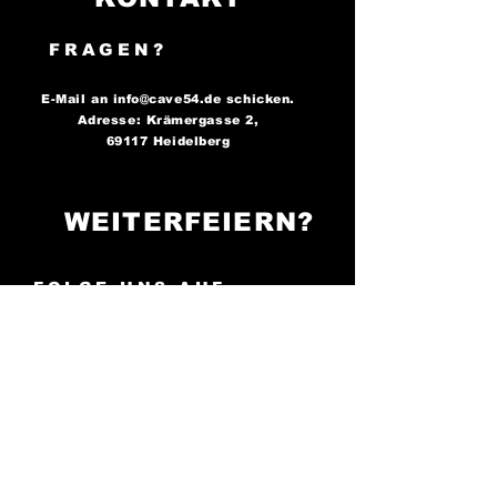
FRAGEN?
E-Mail an
info@cave54.de
schicken.
Adresse: Krämergasse 2,
69117 Heidelberg
WEITERFEIERN?
FOLGE UNS AUF
SOCIAL MEDIA..
..und bleibe immer auf dem
Laufenden über unsere
Partys!
Cave 54: Der Ort, an
dem die Nacht zum Tag wird -
sei bereit zu tanzen!