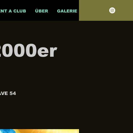
ENT A CLUB
ÜBER
GALERIE
2000er
AVE 54