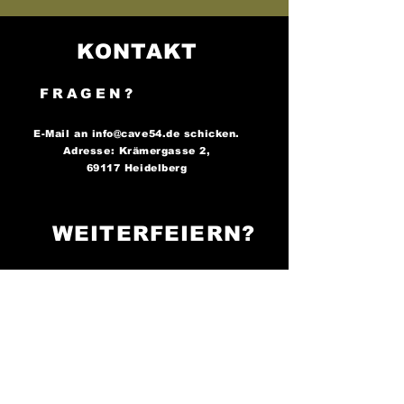
KONTAKT
FRAGEN?
E-Mail an
info@cave54.de
schicken.
Adresse: Krämergasse 2,
69117 Heidelberg
WEITERFEIERN?
FOLGE UNS AUF
SOCIAL MEDIA..
..und bleibe immer auf dem
Laufenden über unsere
Partys!
Cave 54: Der Ort, an