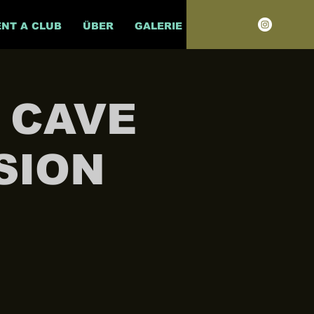
ENT A CLUB
ÜBER
GALERIE
/ CAVE
SION