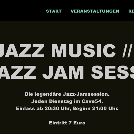
START
VERANSTALTUNGEN
R
JAZZ MUSIC /
JAZZ JAM SES
Die legendäre Jazz-Jamsession.
Jeden Dienstag im Cave54.
Einlass ab 20:30 Uhr, Beginn 21:00 Uhr.
Eintritt 7 Euro