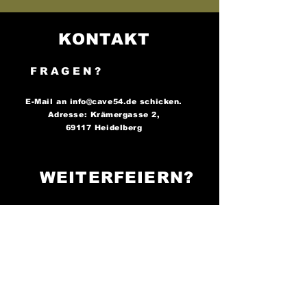
KONTAKT
FRAGEN?
E-Mail an
info@cave54.de
schicken.
Adresse: Krämergasse 2,
69117 Heidelberg
WEITERFEIERN?
FOLGE UNS AUF
SOCIAL MEDIA..
..und bleibe immer auf dem
Laufenden über unsere
Partys!
Cave 54: Der Ort, an