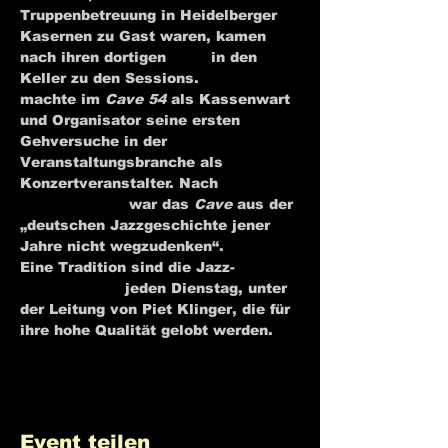
Truppenbetreuung in Heidelberger 
Kasernen zu Gast waren, kamen 
nach ihren dortigen 
Gigs
 in den 
Keller zu den Sessions. 
Fritz Rau
machte im 
Cave 54
 als Kassenwart 
und Organisator seine ersten 
Gehversuche in der 
Veranstaltungsbranche als 
Konzertveranstalter. Nach 
Joachim 
Ernst Berendt
 war das 
Cave
 aus der 
„deutschen Jazzgeschichte jener 
Jahre nicht wegzudenken“.
[2]
Eine Tradition sind die Jazz-
Jamsessions
 jeden Dienstag, unter 
der Leitung von Piet Klinger, die für 
ihre hohe Qualität gelobt werden.
Event teilen