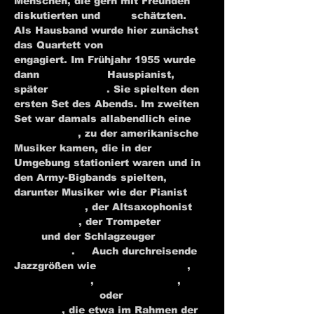
Menschen, die gern mit Freunden 
diskutierten und 
Jazz
 schätzten. 
Als Hausband wurde hier zunächst 
das Quartett von 
Wolfgang Lauth
engagiert. Im Frühjahr 1955 wurde 
dann 
Karl Berger
 Hauspianist, 
später 
Jutta Hipp
. Sie spielten den 
ersten Set des Abends. Im zweiten 
Set war damals allabendlich eine 
Jamsession
, zu der amerikanische 
Musiker kamen, die in der 
Umgebung stationiert waren und in 
den Army-Bigbands spielten, 
darunter Musiker wie der Pianist 
Cedar Walton
, der Altsaxophonist 
Carlos Ward
, der Trompeter 
Don 
Ellis
 und der Schlagzeuger 
Lex 
Humphries
.
[1]
 Auch durchreisende 
Jazzgrößen wie 
Louis Armstrong
, 
Ella Fitzgerald
, 
Dizzy Gillespie
, 
Oscar Peterson
 oder 
Lionel 
Hampton
, die etwa im Rahmen der 