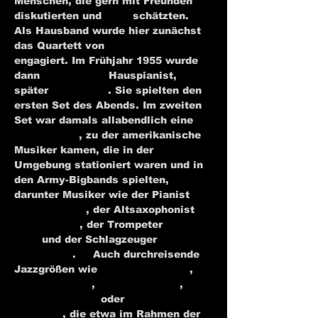
Menschen, die gern mit Freunden 
diskutierten und 
Jazz
 schätzten. 
Als Hausband wurde hier zunächst 
das Quartett von 
Wolfgang Lauth
engagiert. Im Frühjahr 1955 wurde 
dann 
Karl Berger
 Hauspianist, 
später 
Jutta Hipp
. Sie spielten den 
ersten Set des Abends. Im zweiten 
Set war damals allabendlich eine 
Jamsession
, zu der amerikanische 
Musiker kamen, die in der 
Umgebung stationiert waren und in 
den Army-Bigbands spielten, 
darunter Musiker wie der Pianist 
Cedar Walton
, der Altsaxophonist 
Carlos Ward
, der Trompeter 
Don 
Ellis
 und der Schlagzeuger 
Lex 
Humphries
.
[1]
 Auch durchreisende 
Jazzgrößen wie 
Louis Armstrong
, 
Ella Fitzgerald
, 
Dizzy Gillespie
, 
Oscar Peterson
 oder 
Lionel 
Hampton
, die etwa im Rahmen der 