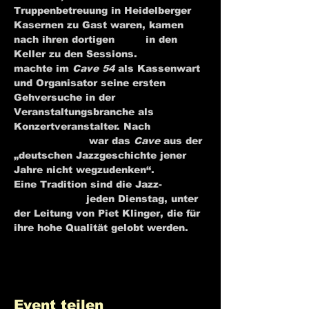
Truppenbetreuung in Heidelberger 
Kasernen zu Gast waren, kamen 
nach ihren dortigen 
Gigs
 in den 
Keller zu den Sessions. 
Fritz Rau
machte im 
Cave 54
 als Kassenwart 
und Organisator seine ersten 
Gehversuche in der 
Veranstaltungsbranche als 
Konzertveranstalter. Nach 
Joachim 
Ernst Berendt
 war das 
Cave
 aus der 
„deutschen Jazzgeschichte jener 
Jahre nicht wegzudenken“.
[2]
Eine Tradition sind die Jazz-
Jamsessions
 jeden Dienstag, unter 
der Leitung von Piet Klinger, die für 
ihre hohe Qualität gelobt werden.
Event teilen