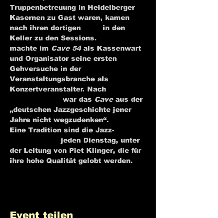
Truppenbetreuung in Heidelberger 
Kasernen zu Gast waren, kamen 
nach ihren dortigen 
Gigs
 in den 
Keller zu den Sessions. 
Fritz Rau
machte im 
Cave 54
 als Kassenwart 
und Organisator seine ersten 
Gehversuche in der 
Veranstaltungsbranche als 
Konzertveranstalter. Nach 
Joachim 
Ernst Berendt
 war das 
Cave
 aus der 
„deutschen Jazzgeschichte jener 
Jahre nicht wegzudenken“.
[2]
Eine Tradition sind die Jazz-
Jamsessions
 jeden Dienstag, unter 
der Leitung von Piet Klinger, die für 
ihre hohe Qualität gelobt werden.
Event teilen