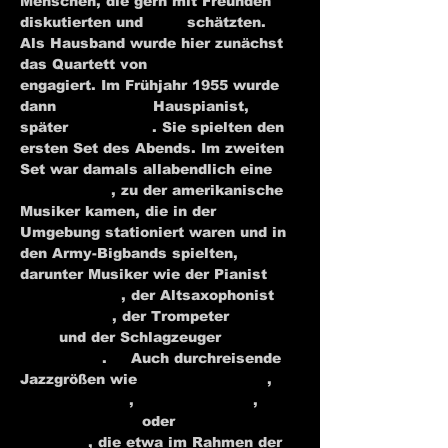
Menschen, die gern mit Freunden 
diskutierten und 
Jazz
 schätzten. 
Als Hausband wurde hier zunächst 
das Quartett von 
Wolfgang Lauth
engagiert. Im Frühjahr 1955 wurde 
dann 
Karl Berger
 Hauspianist, 
später 
Jutta Hipp
. Sie spielten den 
ersten Set des Abends. Im zweiten 
Set war damals allabendlich eine 
Jamsession
, zu der amerikanische 
Musiker kamen, die in der 
Umgebung stationiert waren und in 
den Army-Bigbands spielten, 
darunter Musiker wie der Pianist 
Cedar Walton
, der Altsaxophonist 
Carlos Ward
, der Trompeter 
Don 
Ellis
 und der Schlagzeuger 
Lex 
Humphries
.
[1]
 Auch durchreisende 
Jazzgrößen wie 
Louis Armstrong
, 
Ella Fitzgerald
, 
Dizzy Gillespie
, 
Oscar Peterson
 oder 
Lionel 
Hampton
, die etwa im Rahmen der 