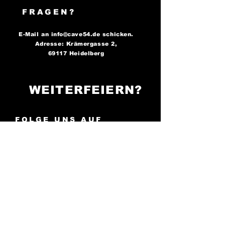
FRAGEN?
E-Mail an
info@cave54.de
schicken.
Adresse: Krämergasse 2,
69117 Heidelberg
WEITERFEIERN?
FOLGE UNS AUF
SOCIAL MEDIA..
..und bleibe immer auf dem
Laufenden über unsere
Partys!
Cave 54: Der Ort, an
dem die Nacht zum Tag wird -
sei bereit zu tanzen!
AGB
Impressum
Cookies
Datenschutz