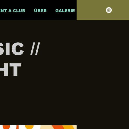
ENT A CLUB
ÜBER
GALERIE
C //
HT