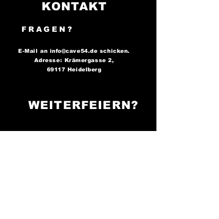
KONTAKT
FRAGEN?
E-Mail an
info@cave54.de
schicken.
Adresse: Krämergasse 2,
69117 Heidelberg
WEITERFEIERN?
FOLGE UNS AUF
SOCIAL MEDIA..
..und bleibe immer auf dem
Laufenden über unsere
Partys!
Cave 54: Der Ort, an
dem die Nacht zum Tag wird -
sei bereit zu tanzen!