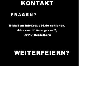
KONTAKT
FRAGEN?
E-Mail an
info@cave54.de
schicken.
Adresse: Krämergasse 2,
69117 Heidelberg
WEITERFEIERN?
FOLGE UNS AUF
SOCIAL MEDIA..
..und bleibe immer auf dem
Laufenden über unsere
Partys!
Cave 54: Der Ort, an
dem die Nacht zum Tag wird -
sei bereit zu tanzen!