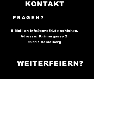
KONTAKT
FRAGEN?
E-Mail an
info@cave54.de
schicken.
Adresse: Krämergasse 2,
69117 Heidelberg
WEITERFEIERN?
FOLGE UNS AUF
SOCIAL MEDIA..
..und bleibe immer auf dem
Laufenden über unsere
Partys!
Cave 54: Der Ort, an
dem die Nacht zum Tag wird -
sei bereit zu tanzen!