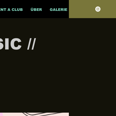
ENT A CLUB
ÜBER
GALERIE
C //