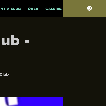
ENT A CLUB
ÜBER
GALERIE
ub -
Club