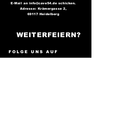
E-Mail an
info@cave54.de
schicken.
Adresse: Krämergasse 2,
69117 Heidelberg
WEITERFEIERN?
FOLGE UNS AUF
SOCIAL MEDIA..
..und bleibe immer auf dem
Laufenden über unsere
Partys!
Cave 54: Der Ort, an
dem die Nacht zum Tag wird -
sei bereit zu tanzen!
AGB
Impressum
Cookies
Datenschutz