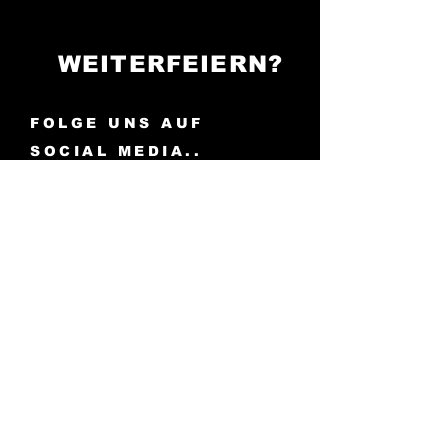
WEITERFEIERN?
FOLGE UNS AUF
SOCIAL MEDIA..
..und bleibe immer auf dem
Laufenden über unsere
Partys!
Cave 54: Der Ort, an
dem die Nacht zum Tag wird -
sei bereit zu tanzen!
AGB
Impressum
Cookies
Datenschutz