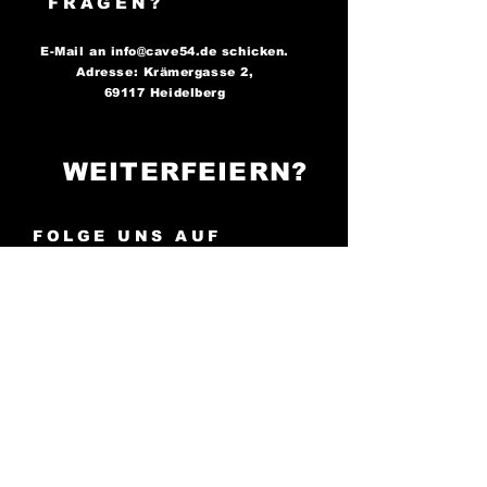
FRAGEN?
E-Mail an
info@cave54.de
schicken.
Adresse: Krämergasse 2,
69117 Heidelberg
WEITERFEIERN?
FOLGE UNS AUF
SOCIAL MEDIA..
..und bleibe immer auf dem
Laufenden über unsere
Partys!
Cave 54: Der Ort, an
dem die Nacht zum Tag wird -
sei bereit zu tanzen!
AGB
Impressum
Cookies
Datenschutz