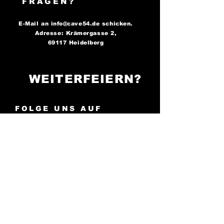
FRAGEN?
E-Mail an
info@cave54.de
schicken.
Adresse: Krämergasse 2,
69117 Heidelberg
WEITERFEIERN?
FOLGE UNS AUF
SOCIAL MEDIA..
..und bleibe immer auf dem
Laufenden über unsere
Partys!
Cave 54: Der Ort, an
dem die Nacht zum Tag wird -
sei bereit zu tanzen!
AGB
Impressum
Cookies
Datenschutz