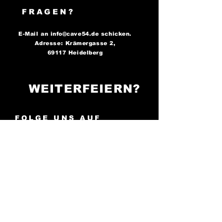
FRAGEN?
E-Mail an
info@cave54.de
schicken.
Adresse: Krämergasse 2,
69117 Heidelberg
WEITERFEIERN?
FOLGE UNS AUF
SOCIAL MEDIA..
..und bleibe immer auf dem
Laufenden über unsere
Partys!
Cave 54: Der Ort, an
dem die Nacht zum Tag wird -
sei bereit zu tanzen!
AGB
Impressum
Cookies
Datenschutz